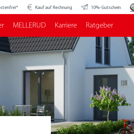
stenfrei*
Kauf auf Rechnung
10%-Gutschein
er
MELLERUD
Karriere
Ratgeber