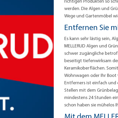
richtigen Produkten so sch
werden. Die Algen und Grü
Wege und Gartenmöbel wi
Entfernen Sie m
Es kann sehr lästig sein, 
MELLERUD Algen und Grünbe
schwer zugängliche betrof
beseitigt tiefenwirksam den
Keramikoberflächen. Somit 
Wohnwagen oder Ihr Boot 
Entferners ist einfach un
Stellen mit dem Grünbelag
mindestens 24 Stunden ein
schon haben sie mühelos I
Mit dem MELLER