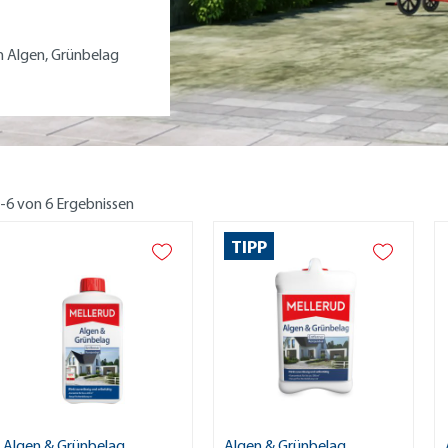
n Algen, Grünbelag
-6 von 6 Ergebnissen
TIPP
Algen & Grünbelag
Algen & Grünbelag