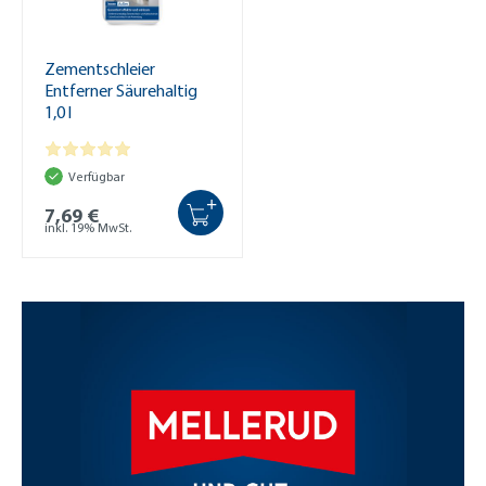
Zementschleier
Entferner Säurehaltig
1,0 l
Verfügbar
+
7,69 €
inkl. 19% MwSt.