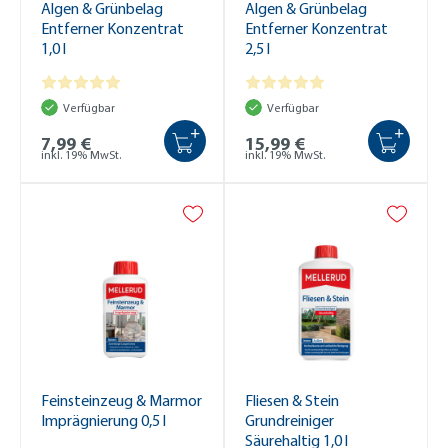
Algen & Grünbelag
Algen & Grünbelag
Entferner Konzentrat
Entferner Konzentrat
1,0 l
2,5 l
Verfügbar
Verfügbar
+
+
7,99 €
15,99 €
inkl. 19% MwSt.
inkl. 19% MwSt.
Feinsteinzeug & Marmor
Fliesen & Stein
Imprägnierung 0,5 l
Grundreiniger
Säurehaltig 1,0 l