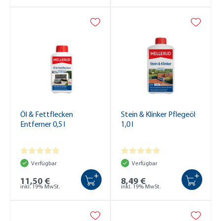
Öl & Fettflecken
Stein & Klinker Pflegeöl
Entferner 0,5 l
1,0 l
Verfügbar
Verfügbar
+
+
11,50 €
8,49 €
inkl. 19% MwSt.
inkl. 19% MwSt.