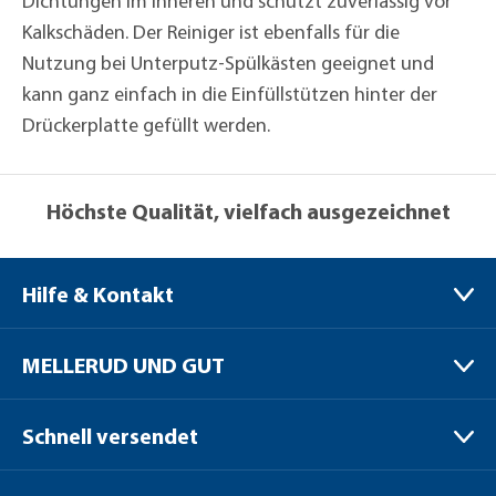
Dichtungen im Inneren und schützt zuverlässig vor
Kalkschäden. Der Reiniger ist ebenfalls für die
Nutzung bei Unterputz-Spülkästen geeignet und
kann ganz einfach in die Einfüllstützen hinter der
Drückerplatte gefüllt werden.
Höchste Qualität, vielfach ausgezeichnet
Hilfe & Kontakt
MELLERUD CHEMIE GMBH
MELLERUD UND GUT
Bernhard-Röttgen-Waldweg 20
41379 Brüggen / Niederrhein
Verpackungen
Schnell versendet
Versand
+49 (0) 2163 / 950 90 999