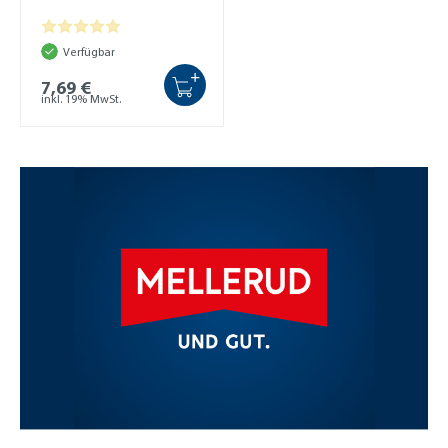
Verfügbar
+
7,69 €
inkl. 19% MwSt.