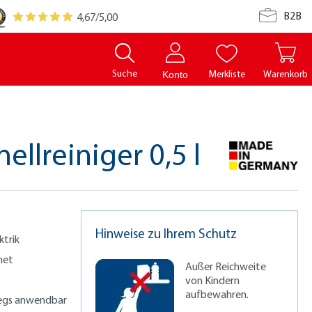
B2B
4,67
/5,00
Suche
Merkliste
Warenkorb
Konto
ellreiniger 0,5 l
Hinweise zu Ihrem Schutz
ktrik
net
Außer Reichweite
von Kindern
aufbewahren.
wegs anwendbar