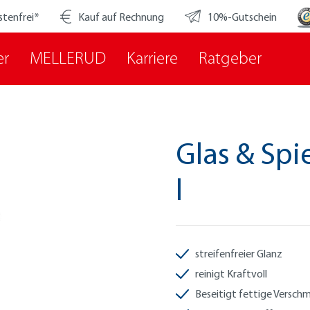
stenfrei*
Kauf auf Rechnung
10%-Gutschein
er
MELLERUD
Karriere
Ratgeber
Glas & Spi
l
streifenfreier Glanz
reinigt Kraftvoll
Beseitigt fettige Versc