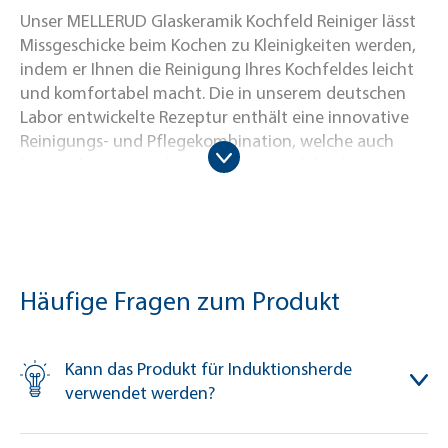
Unser MELLERUD Glaskeramik Kochfeld Reiniger lässt
Missgeschicke beim Kochen zu Kleinigkeiten werden,
indem er Ihnen die Reinigung Ihres Kochfeldes leicht
und komfortabel macht. Die in unserem deutschen
Labor entwickelte Rezeptur enthält eine innovative
Reinigungs- und Pflegekombination, welche auch
hartnäckigste Verschmutzungen, und durch
Überkochen eingebrannte Rückstände, gründlich und
schonend entfernt. Darüber hinaus hinterlässt der
MELLERUD Glaskeramik Kochfeld Reiniger einen
streifenlosen Glanz auf den behandelten
Kochfeldern. Die spezielle Pflegeformel des
Häufige Fragen zum Produkt
Glaskeramik Kochfeld Reiniger bringt einen
langanhaltenden Schutzfilm auf die Oberfläche, der
in einem Arbeitsgang beim Reinigen Ihrer
Kann das Produkt für Induktionsherde
Oberflächen mitaufgebracht wird. Dies verhindert
verwendet werden?
das zukünftige Festbrennen von Speisen auf der
Kochfläche und schützt vor Schädigungen durch das