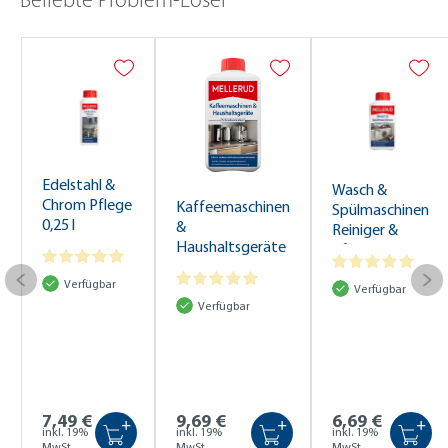
Beliebte Problem-Löser
Edelstahl &
Wasch &
Chrom Pflege
Kaffeemaschinen
Spülmaschinen
0,25 l
&
Reiniger &
Haushaltsgeräte
Pflege 0,5 l
Schnellentkalker
Verfügbar
1,0 l
Verfügbar
Verfügbar
7,49 €
9,69 €
6,69 €
+
+
+
inkl. 19%
inkl. 19%
inkl. 19%
MwSt.
MwSt.
MwSt.