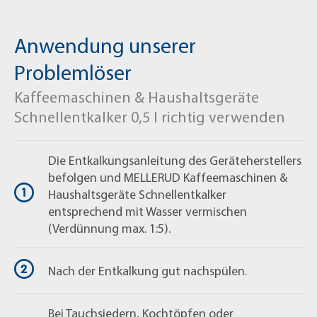
Anwendung unserer
Fragen zum Produkt?
Problemlöser
+49 (0) 2163 / 950 90 999
Kaffeemaschinen & Haushaltsgeräte
shop@mellerud.de
Schnellentkalker 0,5 l richtig verwenden
Die Entkalkungsanleitung des Geräteherstellers
befolgen und MELLERUD Kaffeemaschinen &
Haushaltsgeräte Schnellentkalker
entsprechend mit Wasser vermischen
(Verdünnung max. 1:5).
Nach der Entkalkung gut nachspülen.
Bei Tauchsiedern, Kochtöpfen oder