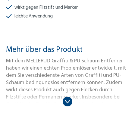
wirkt gegen Filzstift und Marker
leichte Anwendung
Mehr über das Produkt
Mit dem MELLERUD Graffiti & PU Schaum Entferner
haben wir einen echten Problemlöser entwickelt, mit
dem Sie verschiedenste Arten von Graffiti und PU-
Schaum bedingungslos entfernern können. Zudem
wirkt dieses Produkt auch gegen Flecken durch
Filzstifte oder Permanentmarker. Insbesondere bei
Graffiti oder Filzstiftflecken sind die Ursachen oft
unverschuldet. Umso ärgerlicher ist es, wenn dann
teure und aufwendige Sanierungsmaßnahmen nötig
werden. Doch mit unserem MELLERUD Graffiti & PU
Schaum Entferner werden diese Maßnahmen