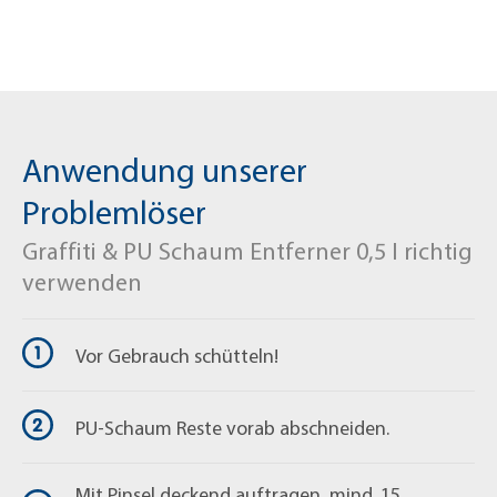
kann zur Entfernung von Filzstiften und Edding
+49 (0) 2163 / 950 90 999
eingesetzt werden.
shop@mellerud.de
Anwendung unserer
Problemlöser
Graffiti & PU Schaum Entferner 0,5 l richtig
verwenden
Vor Gebrauch schütteln!
PU-Schaum Reste vorab abschneiden.
Mit Pinsel deckend auftragen, mind. 15