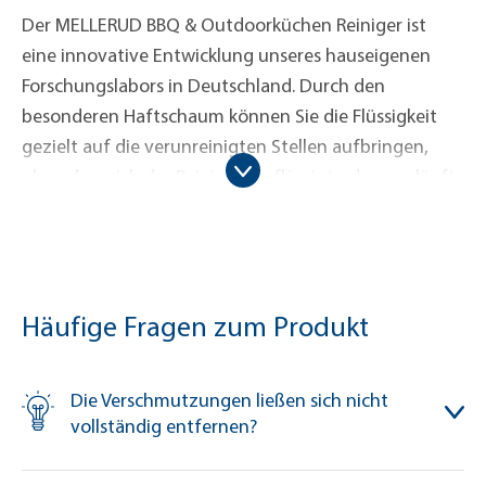
Der MELLERUD BBQ & Outdoorküchen Reiniger ist
eine innovative Entwicklung unseres hauseigenen
Forschungslabors in Deutschland. Durch den
besonderen Haftschaum können Sie die Flüssigkeit
gezielt auf die verunreinigten Stellen aufbringen,
ohne dass sich der Reiniger verflüssigt oder wegläuft.
Dies funktioniert sogar auf senkrechten Flächen,
sodass Sie Ihren Grill einfach und bedenkenlos an Ort
und Stelle säubern können. Auf unvergleichliche Art
und Weise gelingt es Ihnen so, betroffene Stellen
Häufige Fragen zum Produkt
kraftvoll und schnell von Fettspritzern, angebrannten
Rückständen und allgemeinen Verschmutzungen zu
befreien. Darüber hinaus wirkt der MELLERUD BBQ &
Die Verschmutzungen ließen sich nicht
Outdoorküchen Reiniger durch Aktivschaum, welcher
vollständig entfernen?
auch hartnäckige Verkrustungen löst. Trotzdem
werden empfindliche Oberflächen zum Beispiel aus