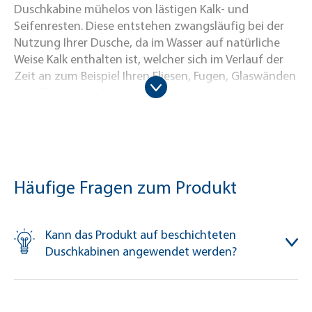
Duschkabine mühelos von lästigen Kalk- und
Seifenresten. Diese entstehen zwangsläufig bei der
Nutzung Ihrer Dusche, da im Wasser auf natürliche
Weise Kalk enthalten ist, welcher sich im Verlauf der
Zeit an zum Beispiel Ihren Fliesen, Fugen, Glaswänden
oder Türen, Duschvorhängen und der Duschtasse
absetzt. Dadurch bilden sich unansehnliche
Verschmutzungen und Eintrübungen. Der MELLERUD
Duschkabinen Reiniger hilft Ihnen dabei Ihre Dusche
wie neu erscheinen zu lassen. Tragen Sie das Produkt
dazu einfach pur und gleichmäßig auf die
Häufige Fragen zum Produkt
säureunempfindlichen Oberflächen Ihrer Dusche auf,
einwirken lassen und mit Wasser abspülen – fertig. So
leicht kann das Reinigen Ihrer Dusche sein. Um das
Kann das Produkt auf beschichteten
Entstehen einer hartnäckigen Verschmutzung zu
Duschkabinen angewendet werden?
verhindern, empfehlen wir die regelmäßige
Anwendung des MELLERUD Duschkabinen Reiniger
nach dem Duschen. Bei bereits bestehenden sehr
Bei bestimmungsgemäßer Verwendung greift der
hartnäckigen Verschmutzungen empfehlen wir eine
MELLERUD Duschkabinen Reiniger keine Oberflächen