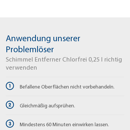
Biozidprodukte vorsichtig verwenden. Vor
Gebrauch stets Etikett und
Produktinformationen lesen.
Anwendung unserer
Fragen zum Produkt?
Problemlöser
+49 (0) 2163 / 950 90 999
Schimmel Entferner Chlorfrei 0,25 l richtig
shop@mellerud.de
verwenden
Befallene Oberflächen nicht vorbehandeln.
Gleichmäßig aufsprühen.
Mindestens 60 Minuten einwirken lassen.