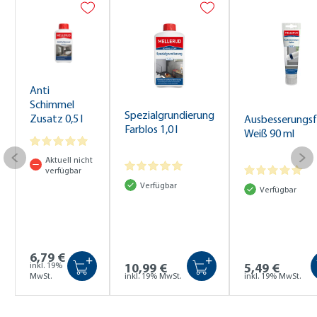
Anti
Schimmel
Spezialgrundierung
Zusatz 0,5 l
Ausbesserungs
Farblos 1,0 l
Weiß 90 ml
Aktuell nicht
verfügbar
Verfügbar
Verfügbar
6,79 €
+
+
inkl. 19%
10,99 €
5,49 €
MwSt.
inkl. 19% MwSt.
inkl. 19% MwSt.