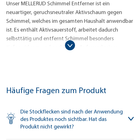
Unser MELLERUD Schimmel Entferner ist ein
neuartiger, geruchsneutraler Aktivschaum gegen
Schimmel, welches im gesamten Haushalt anwendbar
ist. Es enthält Aktivsauerstoff, arbeitet dadurch
selbsttätig und entfernt Schimmel besonders
tiefenwirksam und nachhaltig. Aufgrund seiner
Geruchsneutralität und dem Verzicht auf Chlor
eignet sich der Schimmel Entferner hervorragend zur
Bekämpfung von Schimmel im Schlafzimmer,
Wohnzimmer oder Kinderzimmer. Auch für den
Häufige Fragen zum Produkt
Küchenbereich ist es ideal, insbesondere zur
Reinigung von Kühl-, Gefrier- und Vorratsschränken.
Unser MELLERUD Schimmel Entferner wirkt dort
Die Stockflecken sind nach der Anwendung
desinfizierend und entfernt auch Biofilme um
des Produktes noch sichtbar. Hat das
Armaturen und Wasserabläufe. Er beseitigt
Produkt nicht gewirkt?
zuverlässig 99,99 % der Schimmelsporen, Pilzansätze,