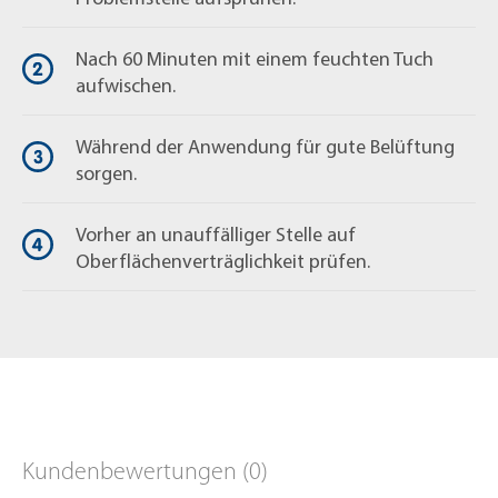
Produktinformationen lesen.
Nach 60 Minuten mit einem feuchten Tuch
aufwischen.
Fragen zum Produkt?
+49 (0) 2163 / 950 90 999
Während der Anwendung für gute Belüftung
sorgen.
shop@mellerud.de
Vorher an unauffälliger Stelle auf
Oberflächenverträglichkeit prüfen.
Kundenbewertungen (0)