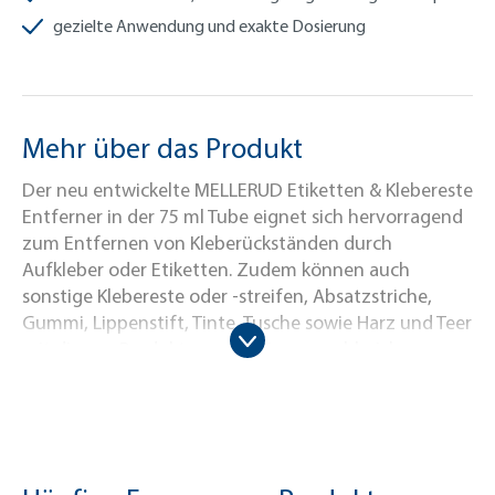
gezielte Anwendung und exakte Dosierung
Mehr über das Produkt
Der neu entwickelte MELLERUD Etiketten & Klebereste
Entferner in der 75 ml Tube eignet sich hervorragend
zum Entfernen von Kleberückständen durch
Aufkleber oder Etiketten. Zudem können auch
sonstige Klebereste oder -streifen, Absatzstriche,
Gummi, Lippenstift, Tinte, Tusche sowie Harz und Teer
mit diesem Produkt zuverlässig von zahlreichen
Oberflächen entfernt werden. Durch die gelartige
Rezeptur dieses Spezialreinigers wird die Haftung des
Produktes deutlich erhöht – selbst an senkrechten
Flächen. Durch diese Verlängerung der Kontaktzeit
wird die Wirksamkeit des MELLERUD Etiketten &