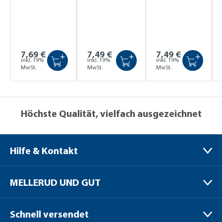
7,69 €
7,49 €
7,49 €
+
+
+
inkl. 19%
inkl. 19%
inkl. 19%
MwSt.
MwSt.
MwSt.
Höchste Qualität, vielfach ausgezeichnet
Hilfe & Kontakt
MELLERUD CHEMIE GMBH
MELLERUD UND GUT
Bernhard-Röttgen-Waldweg 20
41379 Brüggen / Niederrhein
Verpackungen
Schnell versendet