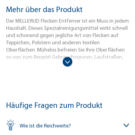
Mehr über das Produkt
Der MELLERUD Flecken Entferner ist ein Muss in jedem
Haushalt. Dieses Spezialreinigungsmittel wirkt schnell
und schonend gegen jegliche Art von Flecken auf
Teppichen, Polstern und anderen textilen
Oberflächen. Mühelos befreien Sie Ihre Oberflächen
so von zum Beispiel Gebrauchsspuren, Laufstraßen,
fettigen Verschmutzungen, Schuhcreme oder
Absatzstrichen. Darüber hinaus wirkt der MELLERUD
Flecken Entferner auch gegen unangenehme
Gerüche und entfernt diese porentief. Aufgrund
unserer innovativen Rezeptur, welche unser
hauseigenes Labor in Deutschland entwickelt hat,
Häufige Fragen zum Produkt
wirkt der Flecken Entferner auf Basis von natürlichen
Inhaltsstoffen. Tragen Sie dazu den MELLERUD
Flecken Entferner einfach mit der Sprühflasche auf
Wie ist die Reichweite?
die verschmutzten Stellen auf und lassen das