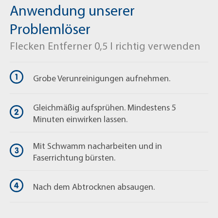
Anwendung unserer
shop@mellerud.de
Problemlöser
Flecken Entferner 0,5 l richtig verwenden
Grobe Verunreinigungen aufnehmen.
Gleichmäßig aufsprühen. Mindestens 5
Minuten einwirken lassen.
Mit Schwamm nacharbeiten und in
Faserrichtung bürsten.
Nach dem Abtrocknen absaugen.