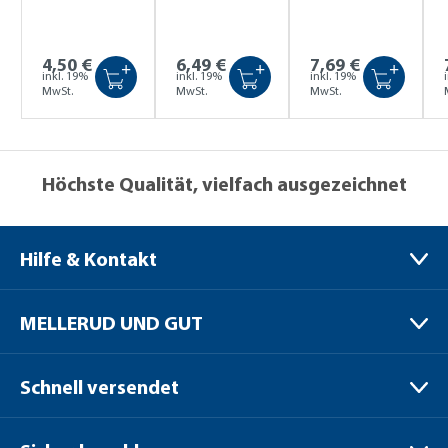
4,50 €
6,49 €
7,69 €
+
+
+
inkl. 19%
inkl. 19%
inkl. 19%
MwSt.
MwSt.
MwSt.
Höchste Qualität, vielfach ausgezeichnet
Hilfe & Kontakt
MELLERUD CHEMIE GMBH
MELLERUD UND GUT
Bernhard-Röttgen-Waldweg 20
41379 Brüggen / Niederrhein
Verpackungen
Schnell versendet
Versand
+49 (0) 2163 / 950 90 999
Zahlungsoptionen