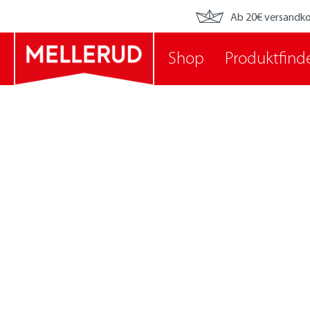
Ab 20€ versandko
Shop
Produktfind