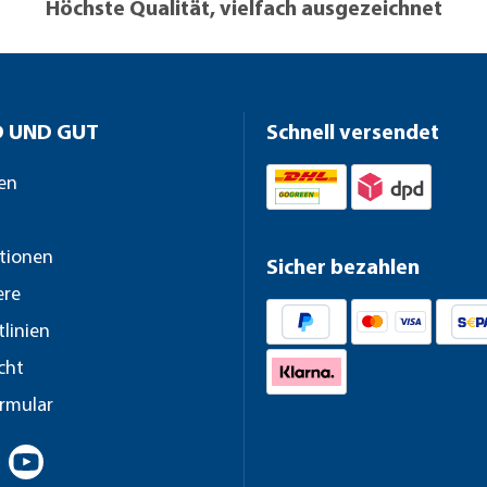
Höchste Qualität, vielfach ausgezeichnet
 UND GUT
Schnell versendet
en
tionen
Sicher bezahlen
ere
tlinien
cht
rmular