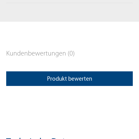
Solnhofer Platten, Terrazzo, Chrom oder Emaille
anwenden.
Fragen zum Produkt?
+49 (0) 2163 / 950 90 999
Kundenbewertungen (0)
shop@mellerud.de
Produkt bewerten