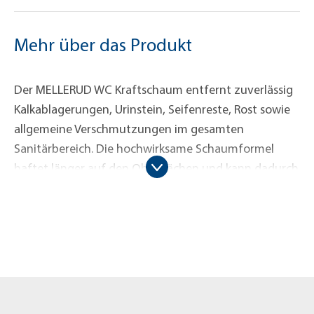
Mehr über das Produkt
Der MELLERUD WC Kraftschaum entfernt zuverlässig
Kalkablagerungen, Urinstein, Seifenreste, Rost sowie
allgemeine Verschmutzungen im gesamten
Sanitärbereich. Die hochwirksame Schaumformel
haftet länger auf den Oberflächen und kann dadurch
besonders gründlich gegen Schmutz und Kalk wirken
– selbst an schwer zugänglichen Stellen wie unter
dem Spülrand. Das Ergebnis: hygienische Sauberkeit
und strahlender Glanz.
Der Reiniger eignet sich für alle
säureunempfindlichen Sanitärflächen wie WC-