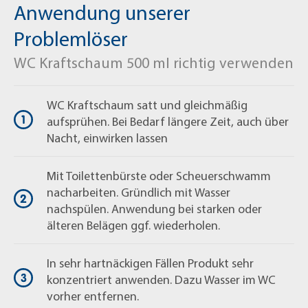
Anwendung unserer
Becken, Bidets, Urinale und andere hygienerelevante
Anlagen. Durch seine effektive Formel löst der
Problemlöser
MELLERUD WC Kraftschaum unansehnliche
WC Kraftschaum 500 ml richtig verwenden
Ablagerungen schnell und zuverlässig und sorgt
durch einen angenehmen Abperleffekt für länger
anhaltende Frische.
WC Kraftschaum satt und gleichmäßig
aufsprühen. Bei Bedarf längere Zeit, auch über
Nacht, einwirken lassen
In hartnäckigen Fällen kann der Kraftschaum
besonders konzentriert angewendet werden. Dazu
Mit Toilettenbürste oder Scheuerschwamm
sollte das Wasser im WC vorab entfernt werden. Bei
nacharbeiten. Gründlich mit Wasser
sehr starken Verfärbungen empfiehlt sich die
nachspülen. Anwendung bei starken oder
kombinierte Anwendung mit dem MELLERUD
älteren Belägen ggf. wiederholen.
Braunstein Entferner.
In sehr hartnäckigen Fällen Produkt sehr
Bitte beachten Sie: Nicht auf säureempfindlichen
konzentriert anwenden. Dazu Wasser im WC
Materialien wie Marmor, Kalkstein, Travertin,
vorher entfernen.