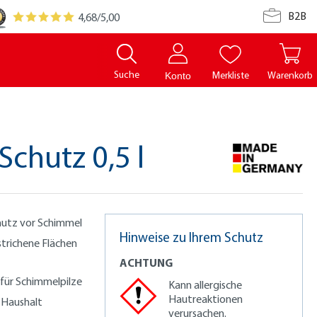
B2B
4,68
/5,00
Suche
Merkliste
Warenkorb
Konto
chutz 0,5 l
hutz vor Schimmel
Hinweise zu Ihrem Schutz
strichene Flächen
ACHTUNG
für Schimmelpilze
Kann allergische
Hautreaktionen
Haushalt
verursachen.