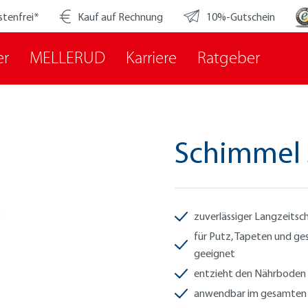
stenfrei*
Kauf auf Rechnung
10%-Gutschein
er
MELLERUD
Karriere
Ratgeber
Schimmel S
zuverlässiger Langzeitsc
für Putz, Tapeten und ge
geeignet
entzieht den Nährboden 
anwendbar im gesamten 