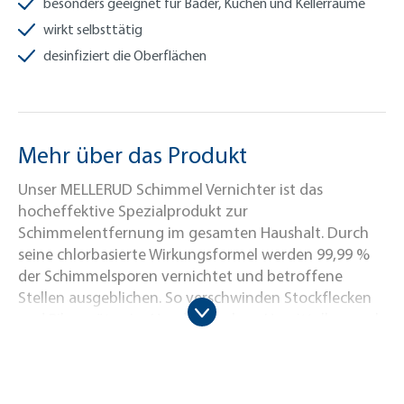
besonders geeignet für Bäder, Küchen und Kellerräume
wirkt selbsttätig
desinfiziert die Oberflächen
Mehr über das Produkt
Unser MELLERUD Schimmel Vernichter ist das
hocheffektive Spezialprodukt zur
Schimmelentfernung im gesamten Haushalt. Durch
seine chlorbasierte Wirkungsformel werden 99,99 %
der Schimmelsporen vernichtet und betroffene
Stellen ausgeblichen. So verschwinden Stockflecken
und Pilzansätze im Handumdrehen. Unmittelbar nach
dem Aufsprühen des Produktes können Sie
beobachten, wie der MELLERUD Schimmel Vernichter
selbsttätig seine Wirkung entfaltet und Schimmel,