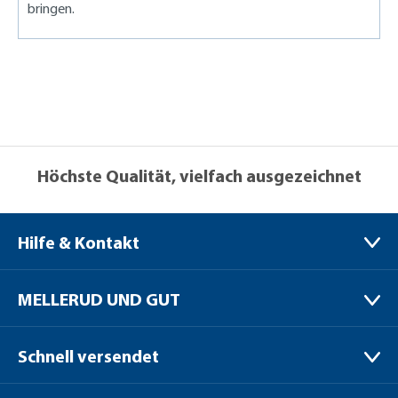
bringen.
Höchste Qualität, vielfach ausgezeichnet
Hilfe & Kontakt
MELLERUD CHEMIE GMBH
MELLERUD UND GUT
Bernhard-Röttgen-Waldweg 20
41379 Brüggen / Niederrhein
Verpackungen
Schnell versendet
Versand
+49 (0) 2163 / 950 90 999