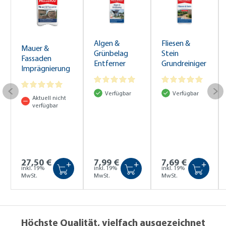
Algen &
Fliesen &
Mauer &
Grünbelag
Stein
Fassaden
Entferner
Grundreiniger
Imprägnierung
Konzentrat
Säurehaltig
2,5 l
1,0 l
1,0 l
Verfügbar
Verfügbar
Aktuell nicht
verfügbar
27,50 €
7,99 €
7,69 €
+
+
+
inkl. 19%
inkl. 19%
inkl. 19%
MwSt.
MwSt.
MwSt.
Höchste Qualität, vielfach ausgezeichnet