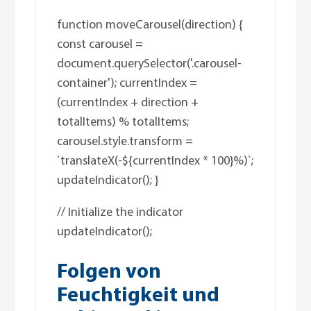
function moveCarousel(direction) {
const carousel =
document.querySelector('.carousel-
container'); currentIndex =
(currentIndex + direction +
totalItems) % totalItems;
carousel.style.transform =
`translateX(-${currentIndex * 100}%)`;
updateIndicator(); }
// Initialize the indicator
updateIndicator();
Folgen von
Feuchtigkeit und