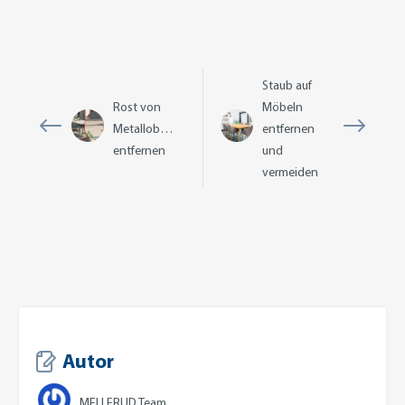
Staub auf
Rost von
Möbeln
Metalloberflächen
entfernen
entfernen
und
vermeiden
Autor
MELLERUD Team