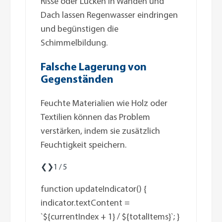
Risse oder Lücken in Wänden und
Dach lassen Regenwasser eindringen
und begünstigen die
Schimmelbildung.
Falsche Lagerung von
Gegenständen
Feuchte Materialien wie Holz oder
Textilien können das Problem
verstärken, indem sie zusätzlich
Feuchtigkeit speichern.
❮
❯
1 / 5
function updateIndicator() {
indicator.textContent =
`${currentIndex + 1} / ${totalItems}`; }