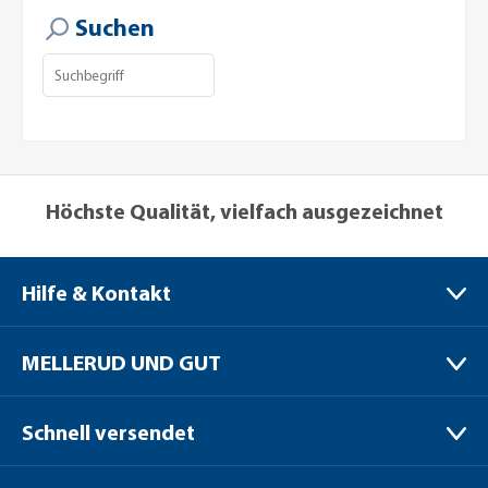
Suchen
Höchste Qualität, vielfach ausgezeichnet
Hilfe & Kontakt
MELLERUD CHEMIE GMBH
MELLERUD UND GUT
Bernhard-Röttgen-Waldweg 20
41379 Brüggen / Niederrhein
Verpackungen
Schnell versendet
Versand
+49 (0) 2163 / 950 90 999