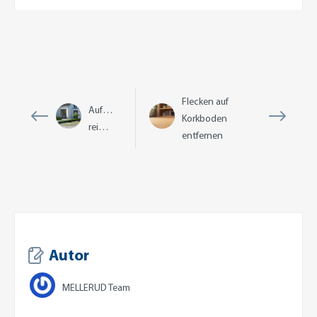
Flecken auf
Auffahrt
Korkboden
reinigen
entfernen
Autor
MELLERUD Team