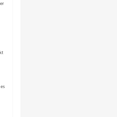
er
kt
 es