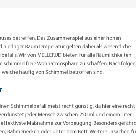
auses betreffen. Das Zusammenspiel aus einer hohen
d niedriger Raumtemperatur gelten dabei als wesentliche
befalls. Wir von MELLERUD bieten für alle Räumlichkeiten
ine schimmelfreie Wohnatmosphäre zu schaffen. Nachfolge
, welche häufig von Schimmel betroffen sind.
r
nen Schimmelbefall meist recht günstig, da hier eine recht
 verdunstet jeder Mensch zwischen 250 ml und einem Liter
 die effektivste Maßnahme zur Vorbeugung. Besonders gefähr
nken, Rahmenecken oder unter dem Bett. Weitere Ursachen fü