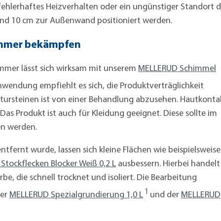
fehlerhaftes Heizverhalten oder ein ungünstiger Standort d
und 10 cm zur Außenwand positioniert werden.
immer bekämpfen
mmer lässt sich wirksam mit unserem
MELLERUD Schimmel
wendung empfiehlt es sich, die Produktverträglichkeit
atursteinen ist von einer Behandlung abzusehen. Hautkonta
Das Produkt ist auch für Kleidung geeignet. Diese sollte im
en werden.
fernt wurde, lassen sich kleine Flächen wie beispielsweise
tockflecken Blocker Weiß 0,2 L
ausbessern. Hierbei handelt
e, die schnell trocknet und isoliert. Die Bearbeitung
1
rer
MELLERUD Spezialgrundierung 1,0 L
und der
MELLERUD